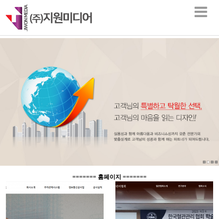
=======
홈페이지
=======